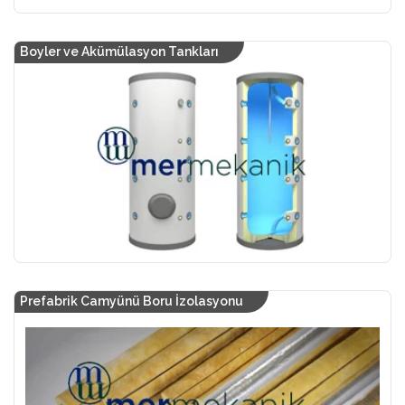
Boyler ve Akümülasyon Tankları
Prefabrik Camyünü Boru İzolasyonu