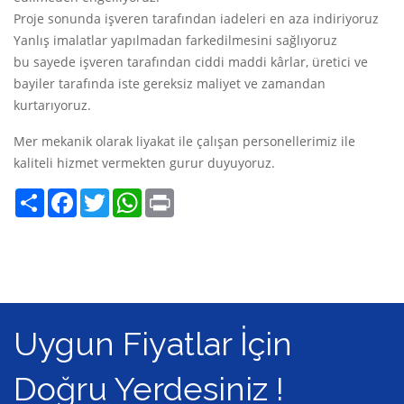
Proje sonunda işveren tarafından iadeleri en aza indiriyoruz
Yanlış imalatlar yapılmadan farkedilmesini sağlıyoruz
bu sayede işveren tarafından ciddi maddi kârlar, üretici ve
bayiler tarafında iste gereksiz maliyet ve zamandan
kurtarıyoruz.
Mer mekanik olarak liyakat ile çalışan personellerimiz ile
kaliteli hizmet vermekten gurur duyuyoruz.
Share
Facebook
Twitter
WhatsApp
Print
Uygun Fiyatlar İçin
Doğru Yerdesiniz !