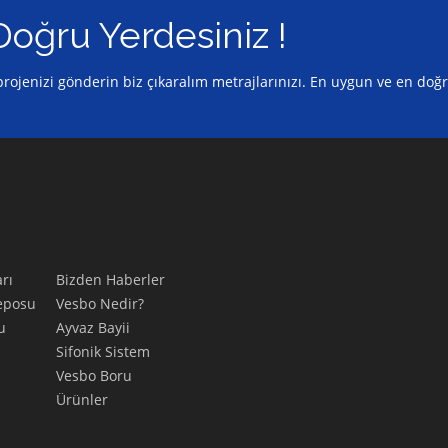
Doğru Yerdesiniz !
z projenizi gönderin biz çıkaralım metrajlarınızı. En uygun ve en doğ
rı
Bizden Haberler
eposu
Vesbo Nedir?
u
Ayvaz Bayii
Sifonik Sistem
Vesbo Boru
Ürünler