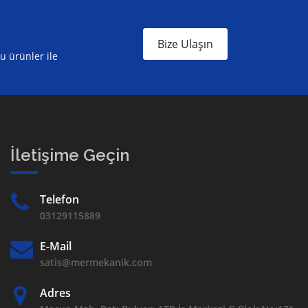
Bize Ulaşın
ru ürünler ile
İletişime Geçin
Telefon
03129115889
E-Mail
satis@mermekanik.com
Adres