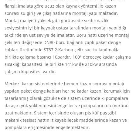
flanşlı imalata göre ucuz olan kaynak yöntemi ile kazan
sonrası su giriş ve çıkış hatlarına montajı yapılmaktadır.
Montaj maliyeti yüksek gibi görünsede sızdırmazlık
seviyesinin iyi bir kaynak ustası tarafından montajı yapıldığı
takdirde en üst seviye de imalattır. Boru hattı üzerine montaj
şekilleri değişsede DN80 boru bağlantı çaplı paket denge
kabları üretiminde ST37.2 Karbon çelik sac kullanılmakla
birlikte çalışma basıncı 10bardır. 100° dereceye kadar çalışma
sıcaklığı kapasitesi ile birlikte 141kw ile 210kw arasında
çalışma kapasitesi vardır.
Merkezi kazan sistemlerinde hemen kazan sonrası montajı
yapılan paket denge kabları her ne kadar kazanı korumak için
tasarlanmış olarak gözükse de sistem üzerinde ki pompalara
da aşırı yük yüklenmesini engeller ve pompaların da ömrünü
uzatmaktadır. Sistem içerisinde oluşan pis küf pas gibi
mekanik tesisat hattını tıkayabilecek maddelerinde kazan ve
pompalara erişmesinide engellemektedir.