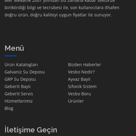
Mer Mekanik 2007 yılından bu zamana kadar sektörde
biriktirdiği bilgi ve tecrübesi ile, son kullanıcılara ithafen
doğru ürün, doğru kaliteyi uygun fiyatlar ile sunuyor.
Menü
Ürün Katalogları
Bizden Haberler
Galvaniz Su Deposu
Vesbo Nedir?
GRP Su Deposu
Ayvaz Bayii
Geberit Bayii
Sifonik Sistem
Geberit Servis
Vesbo Boru
Hizmetlerimiz
Ürünler
Blog
İletişime Geçin