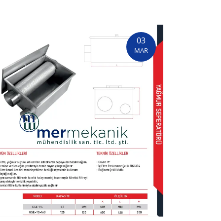
03
MAR