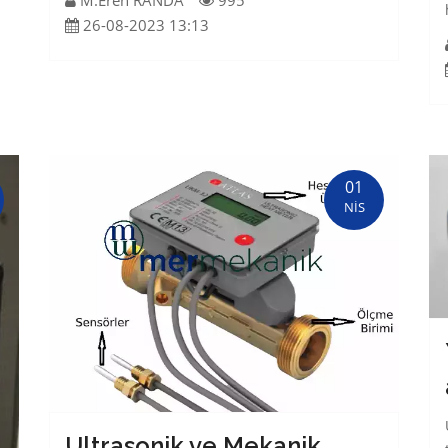
M.Eren RANDA
995
26-08-2023 13:13
01
NİS
Ultrasonik ve Mekanik