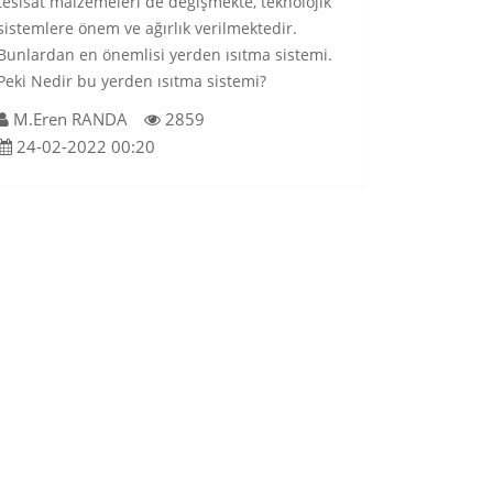
tesisat malzemeleri de değişmekte, teknolojik
sistemlere önem ve ağırlık verilmektedir.
Bunlardan en önemlisi yerden ısıtma sistemi.
Peki Nedir bu yerden ısıtma sistemi?
M.Eren RANDA
2859
24-02-2022 00:20