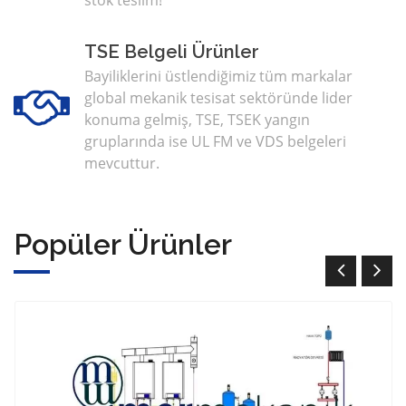
stok teslim!
TSE Belgeli Ürünler
Bayiliklerini üstlendiğimiz tüm markalar
global mekanik tesisat sektöründe lider
konuma gelmiş, TSE, TSEK yangın
gruplarında ise UL FM ve VDS belgeleri
mevcuttur.
Popüler Ürünler