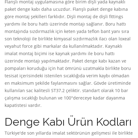
Flanşlı montaj uygulamasına göre birim dişli yada kaynaklı
paket denge kabı daha ucuzdur. Flanşlı paket denge kabına
göre montaj şekilleri farklıdır. Dişli montaj de dişli fittings
yardımı ile boru hattı üzerinde montajı sağlanır. Boru hattı
montajında sızdırmazlık için keten yada teflon bant yanı sıra
son teknoloji ile birlikte kimyasal sızdırmazlık ilacı olan loxeal
veyahut force gibi markalar da kullanılmaktadır. Kaynaklı
imalat montaj biçimi ise kaynak yardımı ile boru hattı
üzerinde montajı yapılmaktadır. Paket denge kabı kazan ve
pompaları koruduğu için hat ömrünü uzatmakla birlikte boru
tesisat içerisindeki istenilen sıcaklığıda verim kaybı olmadan
en maksimum şekilde faylanmasını sağlar. Gövde üretiminde
kullanılan sac kalitesli ST37.2 çeliktir. standart olarak 10 bar
çalışma sıcaklığı bulunan ve 100°dereceye kadar dayanma
kapatistesi vardır.
Denge Kabı Ürün Kodları
Türkiye'de son yıllarda imalat sektörünün gelişmesi ile birlikte