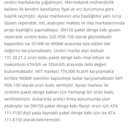
üretici markalarda çoğalmıştır. Mermekanik mühendislik
kalitesi ile kendini kanıtlamış fiyat ve arz durumuna göre
bayilik seçmiştir. Ayvaz markasının ana bayiliğimiz yanı sırca
Güven seperatör, mit, ataboyler maktes ve irka markalarınında
proje bayiliğini yapmaktayız. DN150 paket denge kabı güven
seperatör üretim kodu GSE-PDK-150 olarak geçmektedir
kapasitesi ise 551kW ve 900kW arasında tale edilen kW
değerini karşılamaktadır. Üretici marka olan kodsan
131.20.21.2 ürün kodu paket denge kabı imal ediyor ve
maksimum 67m3/h ve 105m3/h arasında debi değeri
bulunmaktadır. MIT markası 774.000 Kcal/h karşılamakla
birlikte 900kW istenilen kapasiteye kadar karşılamaktadır MIT-
PDK-150 olarak ürün kodu vermiştir. Ayvaz markası ile
üretilen paket denge kabları için herhangi bir ürün kodu
verilmemiştir. Ankara'da üretici firma konumunda olan
Ataboyler ise DN150 paket denge kabı flanşlı ürün için ATA
111-F150 dişli yada kaynaklı paket denge kabı için ise ATA
111-K150 olarak belirlemiştir.