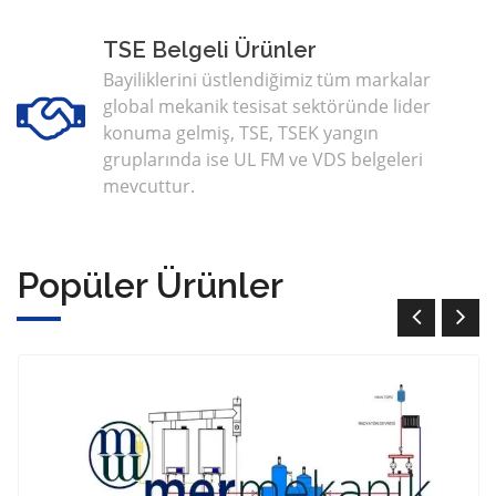
TSE Belgeli Ürünler
Bayiliklerini üstlendiğimiz tüm markalar
global mekanik tesisat sektöründe lider
konuma gelmiş, TSE, TSEK yangın
gruplarında ise UL FM ve VDS belgeleri
mevcuttur.
Popüler Ürünler