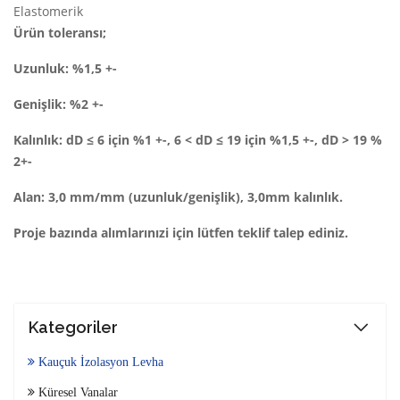
Elastomerik
Ürün toleransı;
Uzunluk: %1,5 +-
Genişlik: %2 +-
Kalınlık: dD ≤ 6 için %1 +-, 6 < dD ≤ 19 için %1,5 +-, dD > 19 %
2+-
Alan: 3,0 mm/mm (uzunluk/genişlik), 3,0mm kalınlık.
Proje bazında alımlarınızi için lütfen teklif talep ediniz.
Kategoriler
Kauçuk İzolasyon Levha
Küresel Vanalar