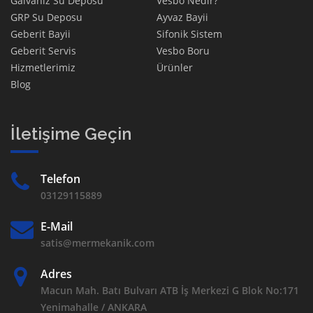
Galvaniz Su Deposu
Vesbo Nedir?
GRP Su Deposu
Ayvaz Bayii
Geberit Bayii
Sifonik Sistem
Geberit Servis
Vesbo Boru
Hizmetlerimiz
Ürünler
Blog
İletişime Geçin
Telefon
03129115889
E-Mail
satis@mermekanik.com
Adres
Macun Mah. Batı Bulvarı ATB İş Merkezi G Blok No:171
Yenimahalle / ANKARA