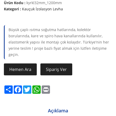
Ürün Kodu :
kyrkl32mm_1200mm
Kategori :
Kauçuk İzolasyon Levha
Büyük çaplı ısıtma soğutma hatlarında, kolektör
borularında, kare ve spiro hava kanallarında kullanılır,
elastomerik yapısı ile montajı çok kolaydır. Türkiye'nin her
yerine teslim ! proje bazlı fiyat almak için lütfen iletişime
geçin.
Hemen Ara
Sipariş Ver
Share
Facebook
Twitter
WhatsApp
Print
Açıklama