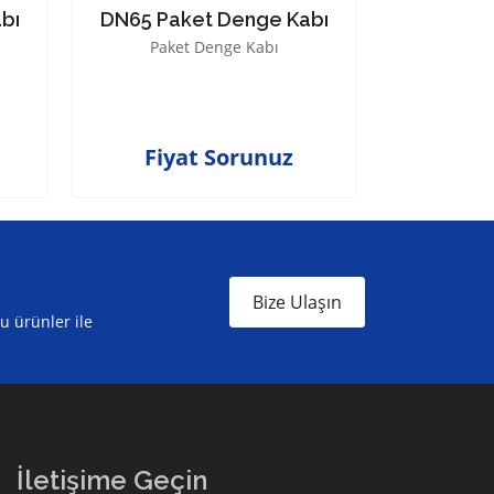
bı
DN65 Paket Denge Kabı
DN80 Pa
Paket Denge Kabı
Pake
Fiyat Sorunuz
Fiyat
Bize Ulaşın
ru ürünler ile
İletişime Geçin