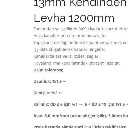
13mm Kendinden Y
Levha 1200mm
Zamandan ve işçilikten %60a kadar tasarruf ettiri
Hava kanallarında fire oranının azaltır.
Yapışkanlı özelliği nedeni ile, bant ve sarf malzem
İşçilikte oluşabilecek hataları engeller.
Kanallarda ses ve ısı izolesi sağlar.
Havalandırma kanallarındaki titreşimi azaltır.
Ürün toleransı;
Uzunluk: %1,5 +-
Genişlik: %2 +-
Kalınlık: dD ≤ 6 için %1 +-, 6 < dD ≤ 19 için %1,5 
Alan: 3,0 mm/mm (uzunluk/genişlik), 3,0mm kal
Proje bazında alımlarınızi için lütfen teklif talep 