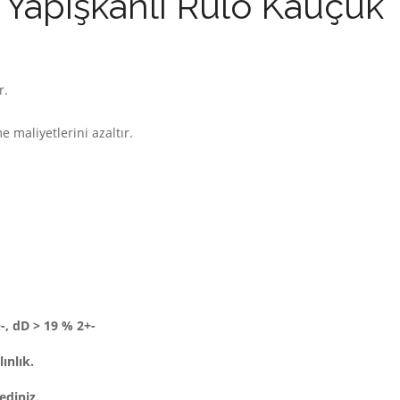
apışkanlı Rulo Kauçuk
r.
e maliyetlerini azaltır.
+-, dD > 19 % 2+-
ınlık.
ediniz.