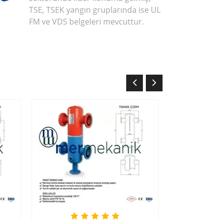
TSE, TSEK yangın gruplarında ise UL
FM ve VDS belgeleri mevcuttur.