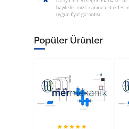
Dünya'nın en seçkin markaları ait
bayiliklerimiz ile anında stok tesli
uygun fiyat garantisi.
Popüler Ürünler