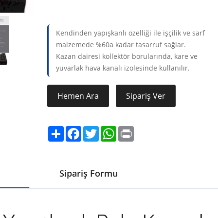
Kendinden yapışkanlı özelliği ile işçilik ve sarf
malzemede %60a kadar tasarruf sağlar.
Kazan dairesi kollektör borularında, kare ve
yuvarlak hava kanalı izolesinde kullanılır.
Hemen Ara
Sipariş Ver
Share
Facebook
Twitter
WhatsApp
Print
Sipariş Formu