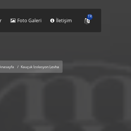
TR
r
Foto Galeri
İletişim
Anasayfa
Kauçuk İzolasyon Levha