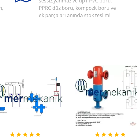
sessiz,yanmaz ve tip1 PVC boru,
m,
PPRC düz boru, kompozit boru ve
ek parçaları anında stok teslim!