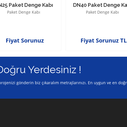
N25 Paket Denge Kabı
DN40 Paket Denge Ka
Paket Denge Kabı
Paket Denge Kabı
Fiyat Sorunuz
Fiyat Sorunuz TL
Doğru Yerdesiniz !
z projenizi gönderin biz çıkaralım metrajlarınızı. En uygun ve en doğ