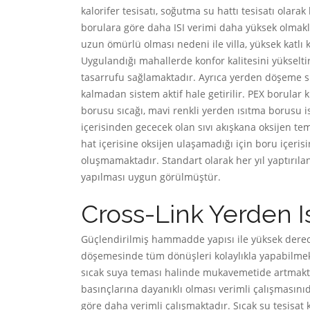
kalorifer tesisatı, soğutma su hattı tesisatı olara
borulara göre daha ISI verimi daha yüksek olmak
uzun ömürlü olması nedeni ile villa, yüksek katlı k
Uygulandığı mahallerde konfor kalitesini yükseltir
tasarrufu sağlamaktadır. Ayrıca yerden döşeme sist
kalmadan sistem aktif hale getirilir. PEX borular kıl
borusu sıcağı, mavi renkli yerden ısıtma borusu i
içerisinden gececek olan sıvı akışkana oksijen te
hat içerisine oksijen ulaşamadığı için boru içerisi
oluşmamaktadır. Standart olarak her yıl yaptırılan
yapılması uygun görülmüştür.
Cross-Link Yerden I
Güçlendirilmiş hammadde yapısı ile yüksek derecele
döşemesinde tüm dönüşleri kolaylıkla yapabilmekte
sıcak suya teması halinde mukavemetide artmaktad
basınçlarına dayanıklı olması verimli çalışmasını
göre daha verimli çalışmaktadır. Sıcak su tesisat