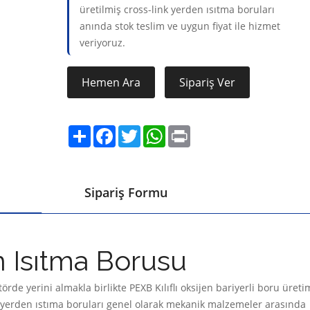
üretilmiş cross-link yerden ısıtma boruları
anında stok teslim ve uygun fiyat ile hizmet
veriyoruz.
Hemen Ara
Sipariş Ver
Share
Facebook
Twitter
WhatsApp
Print
Sipariş Formu
n Isıtma Borusu
rde yerini almakla birlikte PEXB Kılıflı oksijen bariyerli boru üreti
 yerden ıstıma boruları genel olarak mekanik malzemeler arasında