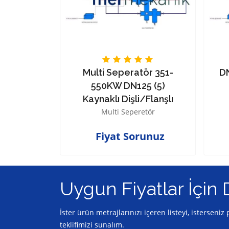
r 1-20 KW
Multi Seperatör 351-
D
naklı
550KW DN125 (5)
şlı
Kaynaklı Dişli/Flanşlı
etör
Multi Seperetör
nuz TL
Fiyat Sorunuz
Uygun Fiyatlar İçin 
İster ürün metrajlarınızı içeren listeyi, isterseni
teklifimizi sunalım.