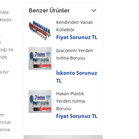
Benzer Ürünler
likle
ktedir.
Kendinden Vanalı
Kollektör
k
Fiyat Sorunuz TL
a
eği ile
Giacomini Yerden
inde
Isıtma Borusu
a bir
İskonto Sorunuz
TL
Hakan Plastik
Yerden Isıtma
Borusu
çen
Fiyat Sorunuz TL
esisat
erine