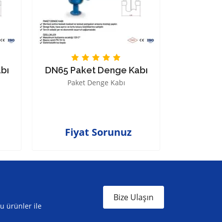
bı
DN65 Paket Denge Kabı
DN80 Pa
Paket Denge Kabı
Pake
Fiyat Sorunuz
Fiyat
Bize Ulaşın
ru ürünler ile