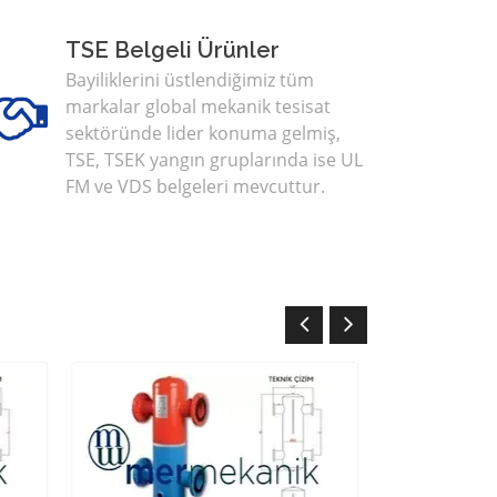
TSE Belgeli Ürünler
Bayiliklerini üstlendiğimiz tüm
markalar global mekanik tesisat
sektöründe lider konuma gelmiş,
TSE, TSEK yangın gruplarında ise UL
FM ve VDS belgeleri mevcuttur.