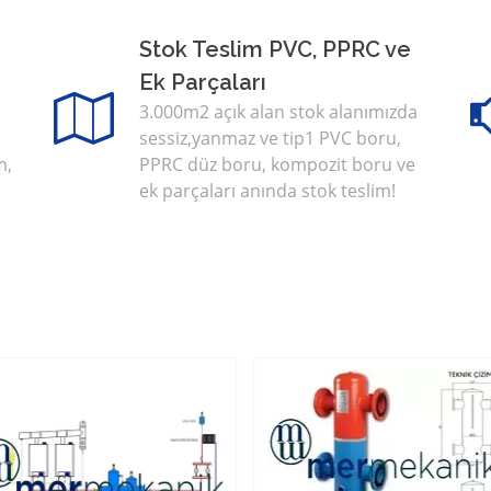
Stok Teslim PVC, PPRC ve
Ek Parçaları
3.000m2 açık alan stok alanımızda
sessiz,yanmaz ve tip1 PVC boru,
m,
PPRC düz boru, kompozit boru ve
ek parçaları anında stok teslim!