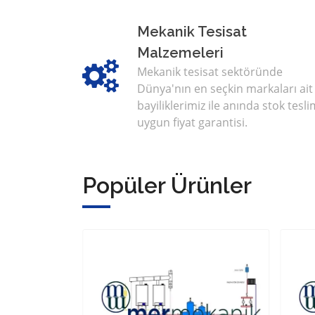
Mekanik Tesisat
Malzemeleri
Mekanik tesisat sektöründe
Dünya'nın en seçkin markaları ait
bayiliklerimiz ile anında stok tesli
uygun fiyat garantisi.
Popüler Ürünler