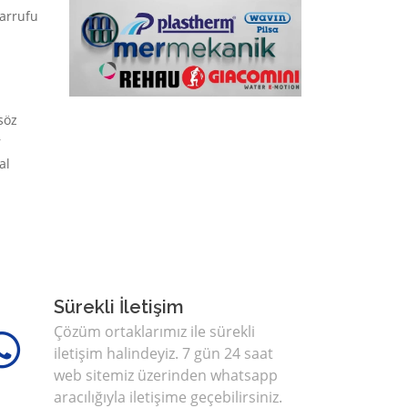
sarrufu
söz
r
al
Sürekli İletişim
Çözüm ortaklarımız ile sürekli
iletişim halindeyiz. 7 gün 24 saat
web sitemiz üzerinden whatsapp
aracılığıyla iletişime geçebilirsiniz.