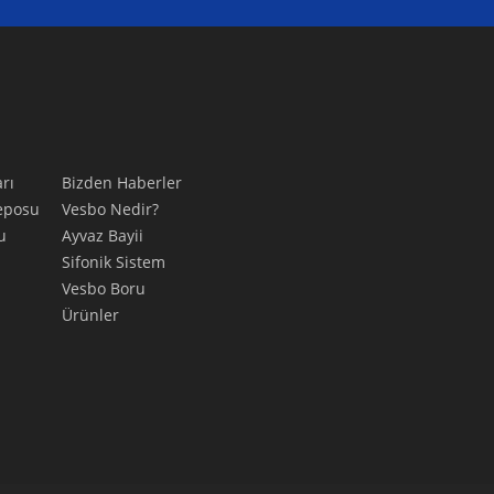
rı
Bizden Haberler
eposu
Vesbo Nedir?
u
Ayvaz Bayii
Sifonik Sistem
Vesbo Boru
Ürünler