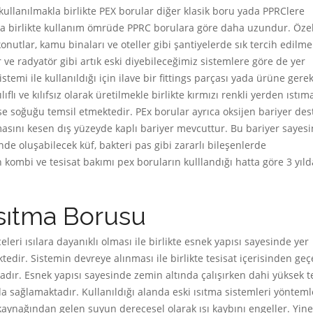
k kullanılmakla birlikte PEX borular diğer klasik boru yada PPRClere
la birlikte kullanım ömrüde PPRC borulara göre daha uzundur. Özel
onutlar, kamu binaları ve oteller gibi şantiyelerde sık tercih edilme
 ve radyatör gibi artık eski diyebileceğimiz sistemlere göre de yer
emi ile kullanıldığı için ilave bir fittings parçası yada ürüne gere
ıflı ve kılıfsız olarak üretilmekle birlikte kırmızı renkli yerden ıstım
se soğuğu temsil etmektedir. PEx borular ayrıca oksijen bariyer dest
masını kesen dış yüzeyde kaplı bariyer mevcuttur. Bu bariyer sayes
nde oluşabilecek küf, bakteri pas gibi zararlı bileşenlerde
 kombi ve tesisat bakımı pex boruların kulllandığı hatta göre 3 yıld
sıtma Borusu
ri ısılara dayanıklı olması ile birlikte esnek yapısı sayesinde yer
dir. Sistemin devreye alınması ile birlikte tesisat içerisinden ge
ır. Esnek yapısı sayesinde zemin altında çalışırken dahi yüksek t
da sağlamaktadır. Kullanıldığı alanda eski ısıtma sistemleri yönteml
 kaynağından gelen suyun derecesel olarak ısı kaybını engeller. Yine