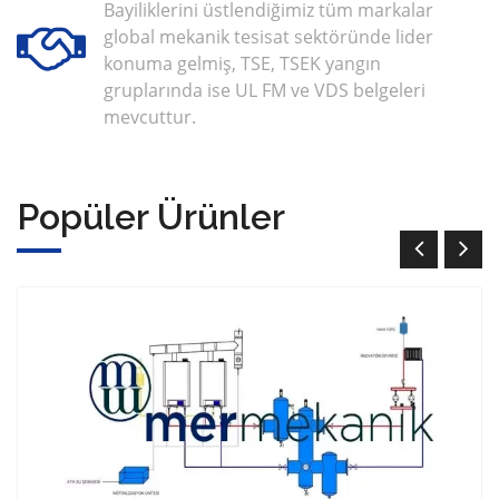
Bayiliklerini üstlendiğimiz tüm markalar
global mekanik tesisat sektöründe lider
konuma gelmiş, TSE, TSEK yangın
gruplarında ise UL FM ve VDS belgeleri
mevcuttur.
Popüler Ürünler