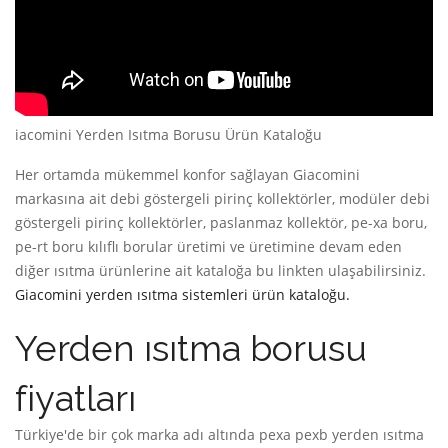
iacomini Yerden Isıtma Borusu Ürün Kataloğu
Her ortamda mükemmel konfor sağlayan Giacomini
markasına ait debi göstergeli pirinç kollektörler, modüler debi
göstergeli pirinç kollektörler, paslanmaz kollektör, pe-xa boru,
pe-rt boru kılıflı borular üretimi ve üretimine devam eden
diğer ısıtma ürünlerine ait kataloğa bu linkten ulaşabilirsiniz.
Giacomini yerden ısıtma sistemleri ürün kataloğu.
Yerden ısıtma borusu
fiyatları
Türkiye'de bir çok marka adı altında pexa pexb yerden ısıtma