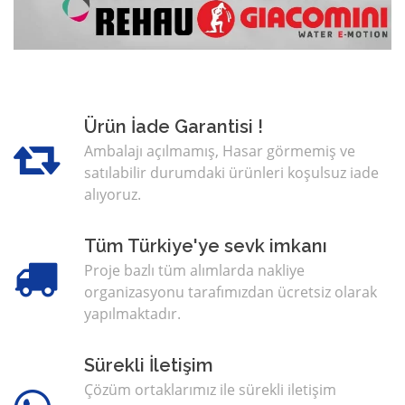
Ürün İade Garantisi !
Ambalajı açılmamış, Hasar görmemiş ve
satılabilir durumdaki ürünleri koşulsuz iade
alıyoruz.
Tüm Türkiye'ye sevk imkanı
Proje bazlı tüm alımlarda nakliye
organizasyonu tarafımızdan ücretsiz olarak
yapılmaktadır.
Sürekli İletişim
Çözüm ortaklarımız ile sürekli iletişim