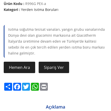
Ürün Kodu :
R996G PEX-a
Kategori :
Yerden Isıtma Boruları
Isıtma soğutma tesisat vanaları, yangın grubu vanalarında
Dünya devi olan giacomini markasına ait Giacotherm
İtalya'da üretimine devam eden ve Türkiye'de kalitesi
sebebi ile en çok tercih edilen yerden ısıtma boru markası
haline gelmiştir.
Hemen Ara
Sipariş Ver
Share
Facebook
Twitter
WhatsApp
Print
Açıklama