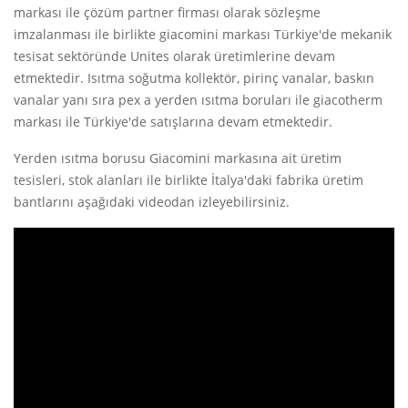
markası ile çözüm partner firması olarak sözleşme
imzalanması ile birlikte giacomini markası Türkiye'de mekanik
tesisat sektöründe Unites olarak üretimlerine devam
etmektedir. Isıtma soğutma kollektör, pirinç vanalar, baskın
vanalar yanı sıra pex a yerden ısıtma boruları ile giacotherm
markası ile Türkiye'de satışlarına devam etmektedir.
Yerden ısıtma borusu Giacomini markasına ait üretim
tesisleri, stok alanları ile birlikte İtalya'daki fabrika üretim
bantlarını aşağıdaki videodan izleyebilirsiniz.