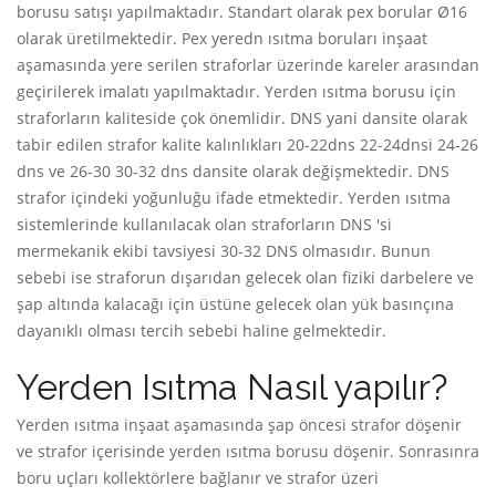
borusu satışı yapılmaktadır. Standart olarak pex borular Ø16
olarak üretilmektedir. Pex yeredn ısıtma boruları inşaat
aşamasında yere serilen straforlar üzerinde kareler arasından
geçirilerek imalatı yapılmaktadır. Yerden ısıtma borusu için
straforların kaliteside çok önemlidir. DNS yani dansite olarak
tabir edilen strafor kalite kalınlıkları 20-22dns 22-24dnsi 24-26
dns ve 26-30 30-32 dns dansite olarak değişmektedir. DNS
strafor içindeki yoğunluğu ifade etmektedir. Yerden ısıtma
sistemlerinde kullanılacak olan straforların DNS 'si
mermekanik ekibi tavsiyesi 30-32 DNS olmasıdır. Bunun
sebebi ise straforun dışarıdan gelecek olan fiziki darbelere ve
şap altında kalacağı için üstüne gelecek olan yük basınçına
dayanıklı olması tercih sebebi haline gelmektedir.
Yerden Isıtma Nasıl yapılır?
Yerden ısıtma inşaat aşamasında şap öncesi strafor döşenir
ve strafor içerisinde yerden ısıtma borusu döşenir. Sonrasınra
boru uçları kollektörlere bağlanır ve strafor üzeri