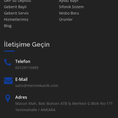
GRP Su Deposu
Ayvaz Bayii
Geberit Bayii
Sifonik Sistem
Geberit Servis
Vesbo Boru
Hizmetlerimiz
Ürünler
Blog
İletişime Geçin
Telefon
03129115889
E-Mail
satis@mermekanik.com
Adres
Macun Mah. Batı Bulvarı ATB İş Merkezi G Blok No:171
Yenimahalle / ANKARA