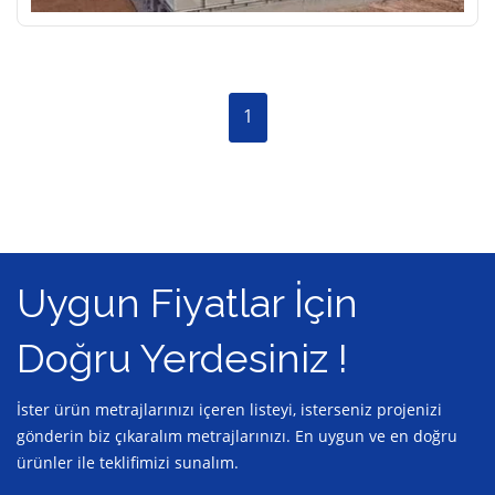
1
Uygun Fiyatlar İçin
Doğru Yerdesiniz !
İster ürün metrajlarınızı içeren listeyi, isterseniz projenizi
gönderin biz çıkaralım metrajlarınızı. En uygun ve en doğru
ürünler ile teklifimizi sunalım.