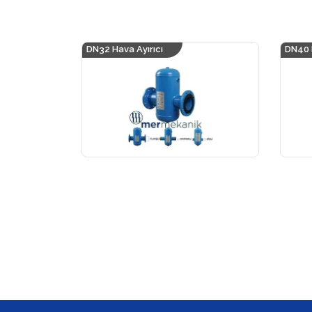
DN32 Hava Ayırıcı
DN40 