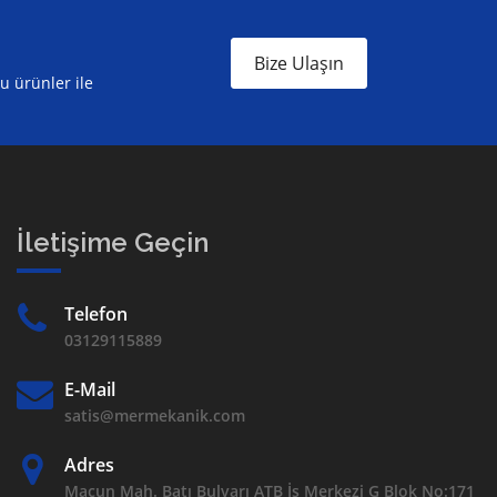
Bize Ulaşın
ru ürünler ile
İletişime Geçin
Telefon
03129115889
E-Mail
satis@mermekanik.com
Adres
Macun Mah. Batı Bulvarı ATB İş Merkezi G Blok No:171