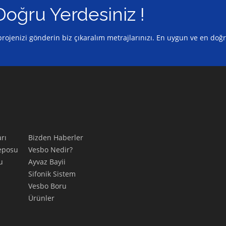
Doğru Yerdesiniz !
z projenizi gönderin biz çıkaralım metrajlarınızı. En uygun ve en doğ
rı
Bizden Haberler
eposu
Vesbo Nedir?
u
Ayvaz Bayii
Sifonik Sistem
Vesbo Boru
Ürünler