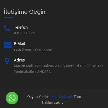
İletişime Geçin
Telefon
03129115889
E-Mail
satis@mermekanik.com
Adres
Macun Mah. Batı Bulvarı ATB İş Merkezi G Blok No:171
Yenimahalle / ANKARA
Özgün Yazılım
Mer Mekanik
Tüm
hakları saklıdır