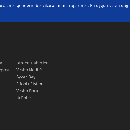
z projenizi gönderin biz çıkaralım metrajlarınızı. En uygun ve en doğ
rı
Bizden Haberler
eposu
Vesbo Nedir?
u
Ayvaz Bayii
Sifonik Sistem
Vesbo Boru
Ürünler