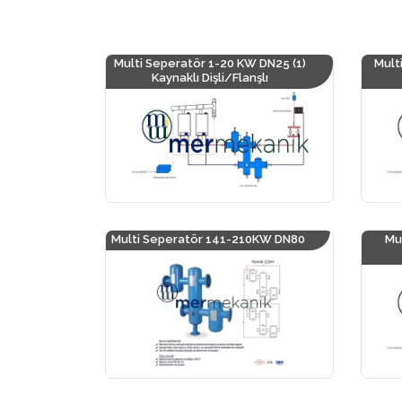
Multi Seperatör 1-20 KW DN25 (1)
Mult
Kaynaklı Dişli/Flanşlı
Multi Seperatör 141-210KW DN80
Mu