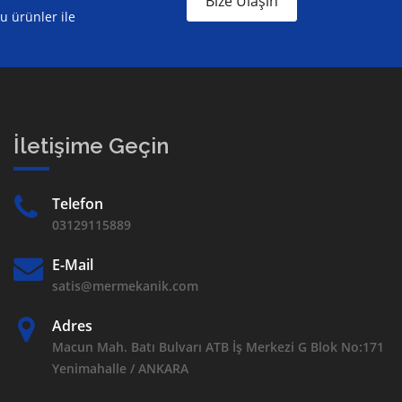
Bize Ulaşın
ru ürünler ile
İletişime Geçin
Telefon
03129115889
E-Mail
satis@mermekanik.com
Adres
Macun Mah. Batı Bulvarı ATB İş Merkezi G Blok No:171
Yenimahalle / ANKARA