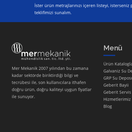
İster ürün metrajlarınızı içeren listeyi, isterseni
teklifimizi sunalım.
Menü
Ürün Katalogla
Mer Mekanik 2007 yılından bu zamana
Galvaniz Su D
kadar sektörde biriktirdiği bilgi ve
GRP Su Depos
tecrübesi ile, son kullanıcılara ithafen
Geberit Bayii
doğru ürün, doğru kaliteyi uygun fiyatlar
Geberit Servis
ile sunuyor.
Hizmetlerimiz
Blog