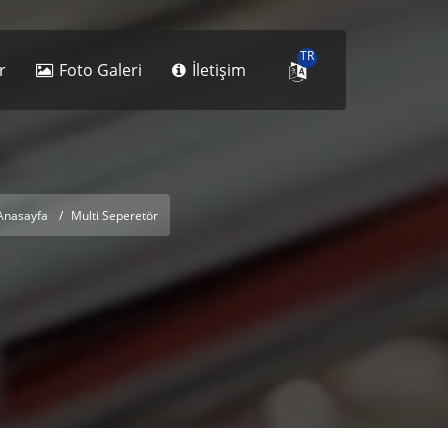
TR
r
Foto Galeri
İletişim
Anasayfa
Multi Seperetör