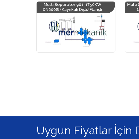
Multi Seperatör 901-1750KW
Multi
DN200(8) Kaynkalı Dişli/Flanşlı
(
Uygun Fiyatlar İçin 