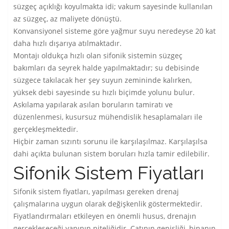
süzgeç açıklığı koyulmakta idi; vakum sayesinde kullanılan
az süzgeç, az maliyete dönüştü.
Konvansiyonel sisteme göre yağmur suyu neredeyse 20 kat
daha hızlı dışarıya atılmaktadır.
Montajı oldukça hızlı olan sifonik sistemin süzgeç
bakımları da seyrek halde yapılmaktadır; su debisinde
süzgece takılacak her şey suyun zemininde kalırken,
yüksek debi sayesinde su hızlı biçimde yolunu bulur.
Askılama yapılarak asılan boruların tamiratı ve
düzenlenmesi, kusursuz mühendislik hesaplamaları ile
gerçekleşmektedir.
Hiçbir zaman sızıntı sorunu ile karşılaşılmaz. Karşılaşılsa
dahi açıkta bulunan sistem boruları hızla tamir edilebilir.
Sifonik Sistem Fiyatları
Sifonik sistem fiyatları, yapılması gereken drenaj
çalışmalarına uygun olarak değişkenlik göstermektedir.
Fiyatlandırmaları etkileyen en önemli husus, drenajın
gerçekleşeceği yapının niteliğidir. Çatının genişliği, binanın