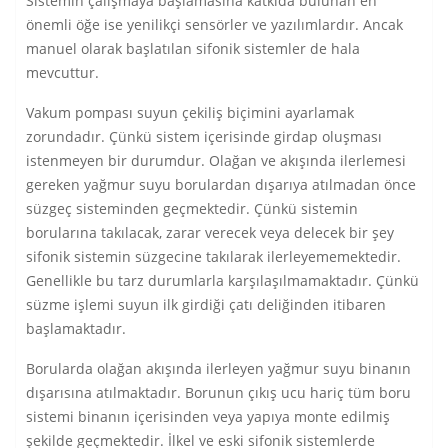
Sistemin çalışmaya başlamasına katkıda bulunan en
önemli öğe ise yenilikçi sensörler ve yazılımlardır. Ancak
manuel olarak başlatılan sifonik sistemler de hala
mevcuttur.
Vakum pompası suyun çekiliş biçimini ayarlamak
zorundadır. Çünkü sistem içerisinde girdap oluşması
istenmeyen bir durumdur. Olağan ve akışında ilerlemesi
gereken yağmur suyu borulardan dışarıya atılmadan önce
süzgeç sisteminden geçmektedir. Çünkü sistemin
borularına takılacak, zarar verecek veya delecek bir şey
sifonik sistemin süzgecine takılarak ilerleyememektedir.
Genellikle bu tarz durumlarla karşılaşılmamaktadır. Çünkü
süzme işlemi suyun ilk girdiği çatı deliğinden itibaren
başlamaktadır.
Borularda olağan akışında ilerleyen yağmur suyu binanın
dışarısına atılmaktadır. Borunun çıkış ucu hariç tüm boru
sistemi binanın içerisinden veya yapıya monte edilmiş
şekilde geçmektedir. İlkel ve eski sifonik sistemlerde