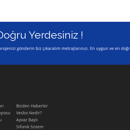
Doğru Yerdesiniz !
z projenizi gönderin biz çıkaralım metrajlarınızı. En uygun ve en doğ
rı
Bizden Haberler
eposu
Vesbo Nedir?
u
Ayvaz Bayii
Sifonik Sistem