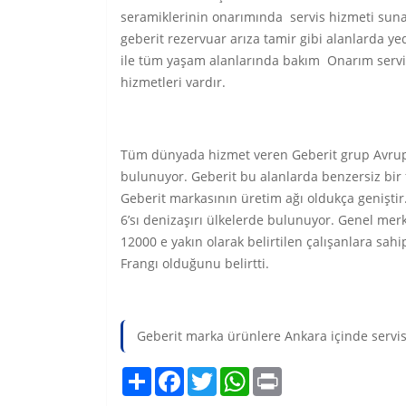
seramiklerinin onarımında servis hizmeti suna
geberit rezervuar arıza tamir gibi alanlarda y
ile tüm yaşam alanlarında bakım Onarım servis
hizmetleri vardır.
Tüm dünyada hizmet veren Geberit grup Avrupa’
bulunuyor. Geberit bu alanlarda benzersiz bir f
Geberit markasının üretim ağı oldukça geniştir
6’sı denizaşırı ülkelerde bulunuyor. Genel mer
12000 e yakın olarak belirtilen çalışanlara sahip
Frangı olduğunu belirtti.
Geberit marka ürünlere Ankara içinde servis
Share
Facebook
Twitter
WhatsApp
Print